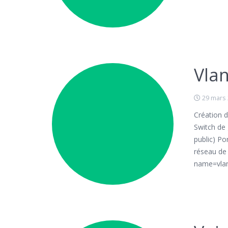
Vlan
29 mars
Création 
Switch de 
public) Po
réseau de 
name=vlan