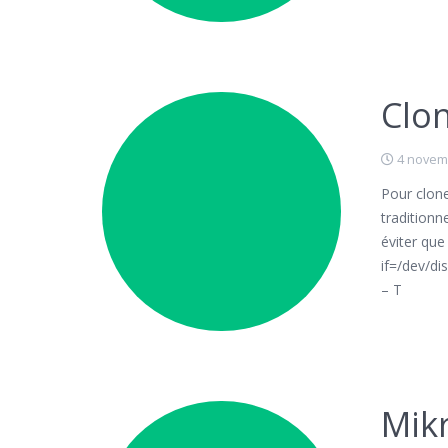
Clo
4 novem
Pour clone
traditionn
éviter qu
if=/dev/di
– T
Mikr