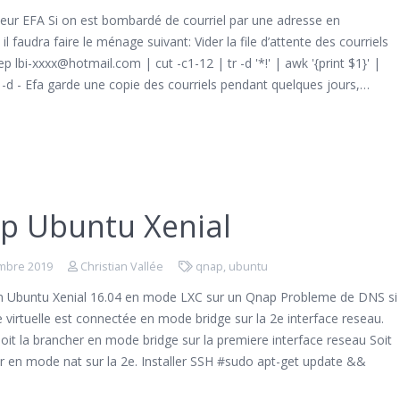
veur EFA Si on est bombardé de courriel par une adresse en
, il faudra faire le ménage suivant: Vider la file d’attente des courriels
ep lbi-xxxx@hotmail.com | cut -c1-12 | tr -d '*!' | awk '{print $1}' |
-d - Efa garde une copie des courriels pendant quelques jours,…
p Ubuntu Xenial
mbre 2019
Christian Vallée
qnap
,
ubuntu
ion Ubuntu Xenial 16.04 en mode LXC sur un Qnap Probleme de DNS si
 virtuelle est connectée en mode bridge sur la 2e interface reseau.
Soit la brancher en mode bridge sur la premiere interface reseau Soit
r en mode nat sur la 2e. Installer SSH #sudo apt-get update &&