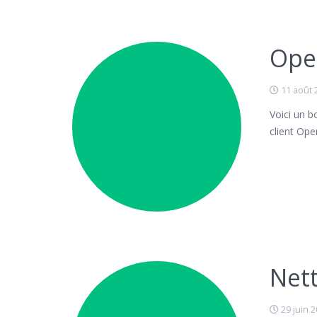
Ope
11 août 
Voici un b
client Op
Net
29 juin 