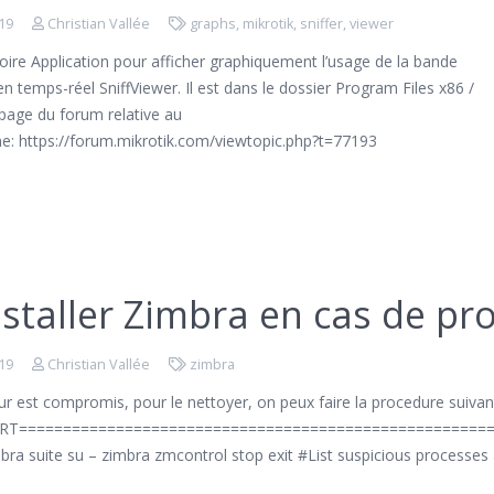
019
Christian Vallée
graphs
,
mikrotik
,
sniffer
,
viewer
ire Application pour afficher graphiquement l’usage de la bande
n temps-réel SniffViewer. Il est dans le dossier Program Files x86 /
 page du forum relative au
: https://forum.mikrotik.com/viewtopic.php?t=77193
staller Zimbra en cas de p
019
Christian Vallée
zimbra
eur est compromis, pour le nettoyer, on peux faire la procedure suiv
RT======================================================
bra suite su – zimbra zmcontrol stop exit #List suspicious processe