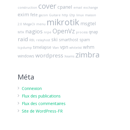
cover
cpanel
construction
email
exchange
exim
fete
gazon
Guitare
http
l2tp
linux
maison
mikrotik
msgtel
2.0
MegaCli
menu
OpenVz
nagios
qnap
MTA
nrpe
process
raid
ski
smarthost
spam
RBL
relayhost
vpn
whm
timelapse
tcpdump
Vlan
whitelist
zimbra
wordpress
windows
Xeams
Méta
Connexion
Flux des publications
Flux des commentaires
Site de WordPress-FR