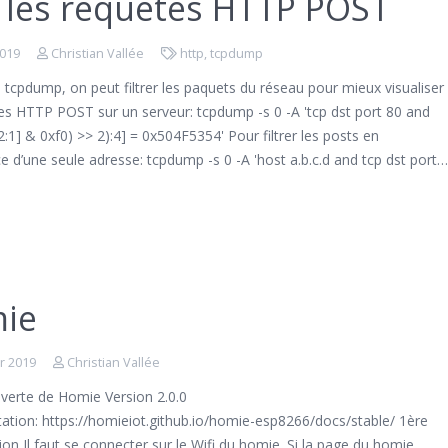
r les requetes HTTP POST
2019
Christian Vallée
http
,
tcpdump
il tcpdump, on peut filtrer les paquets du réseau pour mieux visualiser
es HTTP POST sur un serveur: tcpdump -s 0 -A 'tcp dst port 80 and
12:1] & 0xf0) >> 2):4] = 0x504F5354' Pour filtrer les posts en
 d’une seule adresse: tcpdump -s 0 -A 'host a.b.c.d and tcp dst port
ie
er 2019
Christian Vallée
uverte de Homie Version 2.0.0
tion: https://homieiot.github.io/homie-esp8266/docs/stable/ 1ère
ion Il faut se connecter sur le Wifi du homie. Si la page du homie