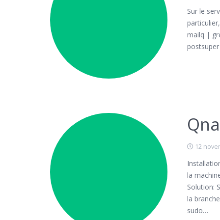
Sur le ser
particulier
mailq | gr
postsuper 
Qna
12 nove
Installat
la machine
Solution: 
la branche
sudo…