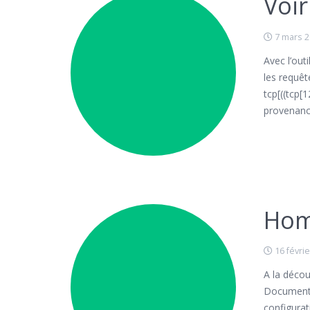
Voi
7 mars 
Avec l’out
les requêt
tcp[((tcp[
provenance
Hom
16 févri
A la déco
Documenta
configurat