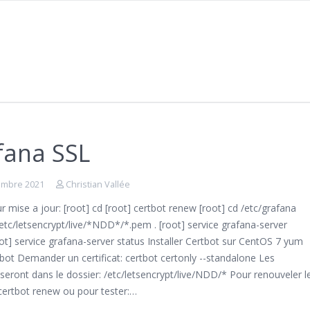
s
fana SSL
embre 2021
Christian Vallée
 mise a jour: [root] cd [root] certbot renew [root] cd /etc/grafana
/etc/letsencrypt/live/*NDD*/*.pem . [root] service grafana-server
oot] service grafana-server status Installer Certbot sur CentOS 7 yum
rtbot Demander un certificat: certbot certonly --standalone Les
s seront dans le dossier: /etc/letsencrypt/live/NDD/* Pour renouveler l
: certbot renew ou pour tester:…