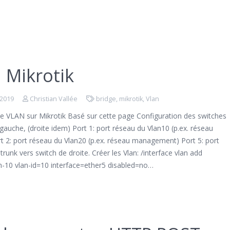
 Mikrotik
 2019
Christian Vallée
bridge
,
mikrotik
,
Vlan
de VLAN sur Mikrotik Basé sur cette page Configuration des switches
gauche, (droite idem) Port 1: port réseau du Vlan10 (p.ex. réseau
rt 2: port réseau du Vlan20 (p.ex. réseau management) Port 5: port
trunk vers switch de droite. Créer les Vlan: /interface vlan add
-10 vlan-id=10 interface=ether5 disabled=no…