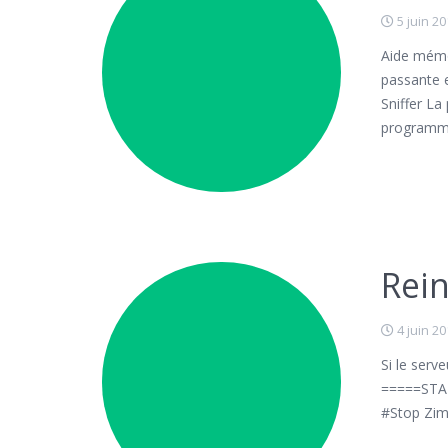
5 juin 2
Aide mémo
passante e
Sniffer La
programme
Rein
4 juin 2
Si le serv
=====STA
#Stop Zim