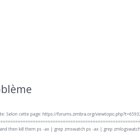
roblème
ante: Selon cette page: https://forums.zimbra.org/viewtopic.php?t=659
========================================================
s and then kill them ps -ax | grep zmswatch ps -ax | grep zmlogswat