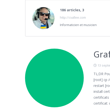
186 articles, 3
Commentaire
http://cvallee.com
Informaticien et musicien
Gra
13 sept
TL;DR Pour
[root] cp 
restart [r
install ce
certificat
certificat