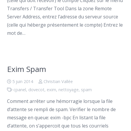
(celle qui doit recevoir) le compte Cliquez sur le menu
Transfers / Transfer Tool Dans la zone Remote
Server Address, entrez l’adresse du serveur source
(celle qui héberge présentement le compte) Entrez le
mot de…
Exim Spam
5 juin 2014
Christian Vallée
cpanel
,
dovecot
,
exim
,
nettoyage
,
spam
Comment arrêter une hémorragie lorsque la file
d’attente se rempli de spam. Verifier le nombre de
message en queue: exim -bpc En listant la file
d’attente, on s’appercoit que tous les courriels