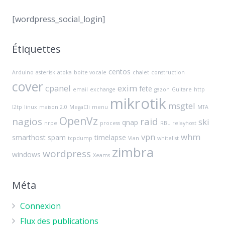
[wordpress_social_login]
Étiquettes
centos
Arduino
asterisk
atoka
boite vocale
chalet
construction
cover
cpanel
exim
fete
email
exchange
gazon
Guitare
http
mikrotik
msgtel
l2tp
linux
maison 2.0
MegaCli
menu
MTA
OpenVz
nagios
raid
ski
qnap
nrpe
process
RBL
relayhost
vpn
whm
smarthost
spam
timelapse
tcpdump
Vlan
whitelist
zimbra
wordpress
windows
Xeams
Méta
Connexion
Flux des publications