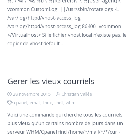
%t \"%r\" %s %b \"%{Referer}i\" \"%{User-agent}i\""
vcommon CustomLog "||/usr/sbin/rotatelogs -L
/var/log/httpd/vhost-access_log
/var/log/httpd/vhost-access_log 86400" vcommon
</VirtualHost> Si le fichier vhost.local n’existe pas, le
copier de vhost.default…
Gerer les vieux courriels
28 novembre 2015
Christian Vallée
cpanel
,
email
,
linux
,
shell
,
whm
Voici une commande qui cherche tous les courriels
plus vieux qu’un certains nombre de jours dans un
serveur WHM/Cpanel find /home/*/mail/*/*/cur -