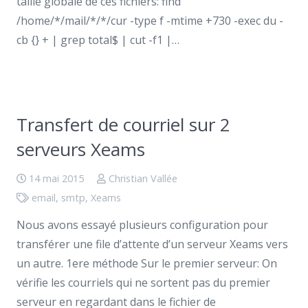
taille globale de ces fichiers: find
/home/*/mail/*/*/cur -type f -mtime +730 -exec du -
cb {} + | grep total$ | cut -f1 |…
Transfert de courriel sur 2
serveurs Xeams
14 mai 2015
Christian Vallée
email
,
smtp
,
Xeams
Nous avons essayé plusieurs configuration pour
transférer une file d’attente d’un serveur Xeams vers
un autre. 1ere méthode Sur le premier serveur: On
vérifie les courriels qui ne sortent pas du premier
serveur en regardant dans le fichier de