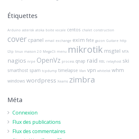
Étiquettes
centos
Arduino
asterisk
atoka
boite vocale
chalet
construction
cover
cpanel
exim
fete
email
exchange
gazon
Guitare
http
mikrotik
msgtel
l2tp
linux
maison 2.0
MegaCli
menu
MTA
OpenVz
nagios
raid
ski
qnap
nrpe
process
RBL
relayhost
vpn
whm
smarthost
spam
timelapse
tcpdump
Vlan
whitelist
zimbra
wordpress
windows
Xeams
Méta
Connexion
Flux des publications
Flux des commentaires