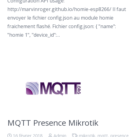
Configuration API usage:
http://marvinroger.github.io/homie-esp8266/ Il faut
envoyer le fichier config.json au module homie
fraichement flashé. Fichier config.json: { "name":
"homie 1", "device_id":…
MQTT Presence Mikrotik
16 février 2018
Admin
mikrotik
,
mqtt
,
presence