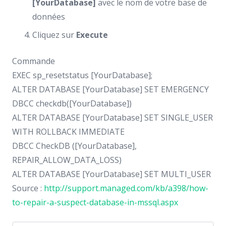
[YourDatabase]
avec le nom de votre base de
données
Cliquez sur
Execute
Commande
EXEC sp_resetstatus [YourDatabase];
ALTER DATABASE [YourDatabase] SET EMERGENCY
DBCC checkdb([YourDatabase])
ALTER DATABASE [YourDatabase] SET SINGLE_USER
WITH ROLLBACK IMMEDIATE
DBCC CheckDB ([YourDatabase],
REPAIR_ALLOW_DATA_LOSS)
ALTER DATABASE [YourDatabase] SET MULTI_USER
Source :
http://support.managed.com/kb/a398/how-
to-repair-a-suspect-database-in-mssql.aspx