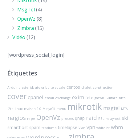
Mikrotik
(14)
MsgTel
(4)
OpenVz
(8)
Zimbra
(15)
Vidéo
(12)
[wordpress_social_login]
Étiquettes
centos
Arduino
asterisk
atoka
boite vocale
chalet
construction
cover
cpanel
exim
fete
email
exchange
gazon
Guitare
http
mikrotik
msgtel
l2tp
linux
maison 2.0
MegaCli
menu
MTA
OpenVz
nagios
raid
ski
qnap
nrpe
process
RBL
relayhost
vpn
whm
smarthost
spam
timelapse
tcpdump
Vlan
whitelist
zimbra
wordpress
windows