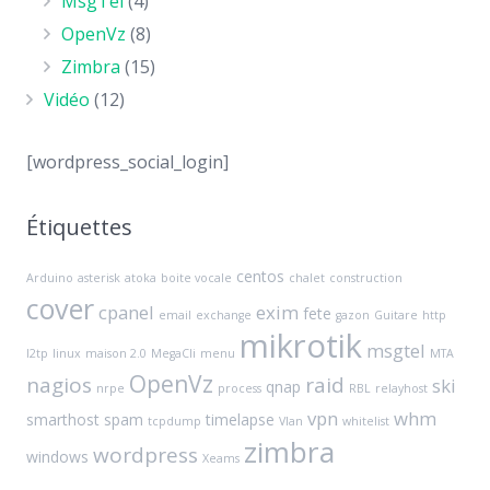
MsgTel
(4)
OpenVz
(8)
Zimbra
(15)
Vidéo
(12)
[wordpress_social_login]
Étiquettes
centos
Arduino
asterisk
atoka
boite vocale
chalet
construction
cover
cpanel
exim
fete
email
exchange
gazon
Guitare
http
mikrotik
msgtel
l2tp
linux
maison 2.0
MegaCli
menu
MTA
OpenVz
nagios
raid
ski
qnap
nrpe
process
RBL
relayhost
vpn
whm
smarthost
spam
timelapse
tcpdump
Vlan
whitelist
zimbra
wordpress
windows
Xeams