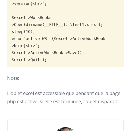
>version}<br>";

$excel->WorkBooks-
>Open(dirname(__FILE__).'\test1.xlsx');

sleep(10);

echo "active WB: {$excel->ActiveWorkBook-
>Name}<br>";

$excel->ActiveWorkBook->Save();

$excel->Quit();
Note:
L’objet excel est accessible que pendant que la page
php est active, si elle est terminée, l’objet disparaît.