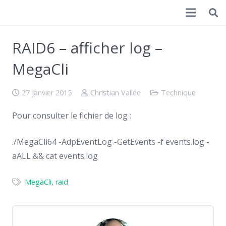
Christian Vallée
RAID6 – afficher log –
MegaCli
27 janvier 2015
Christian Vallée
Technique
Pour consulter le fichier de log :
./MegaCli64 -AdpEventLog -GetEvents -f events.log -
aALL && cat events.log
MegaCli
,
raid