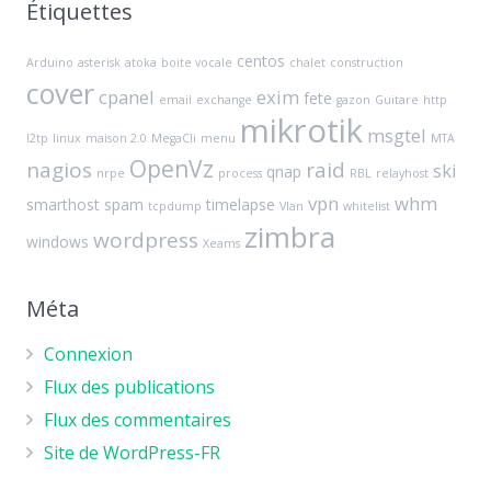
Étiquettes
centos
Arduino
asterisk
atoka
boite vocale
chalet
construction
cover
cpanel
exim
fete
email
exchange
gazon
Guitare
http
mikrotik
msgtel
l2tp
linux
maison 2.0
MegaCli
menu
MTA
OpenVz
nagios
raid
ski
qnap
nrpe
process
RBL
relayhost
vpn
whm
smarthost
spam
timelapse
tcpdump
Vlan
whitelist
zimbra
wordpress
windows
Xeams
Méta
Connexion
Flux des publications
Flux des commentaires
Site de WordPress-FR