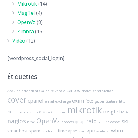
Mikrotik
(14)
MsgTel
(4)
OpenVz
(8)
Zimbra
(15)
Vidéo
(12)
[wordpress_social_login]
Étiquettes
centos
Arduino
asterisk
atoka
boite vocale
chalet
construction
cover
cpanel
exim
fete
email
exchange
gazon
Guitare
http
mikrotik
msgtel
l2tp
linux
maison 2.0
MegaCli
menu
MTA
OpenVz
nagios
raid
ski
qnap
nrpe
process
RBL
relayhost
vpn
whm
smarthost
spam
timelapse
tcpdump
Vlan
whitelist