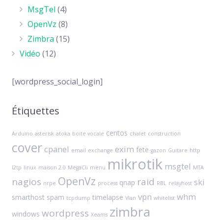
MsgTel
(4)
OpenVz
(8)
Zimbra
(15)
Vidéo
(12)
[wordpress_social_login]
Étiquettes
centos
Arduino
asterisk
atoka
boite vocale
chalet
construction
cover
cpanel
exim
fete
email
exchange
gazon
Guitare
http
mikrotik
msgtel
l2tp
linux
maison 2.0
MegaCli
menu
MTA
OpenVz
nagios
raid
ski
qnap
nrpe
process
RBL
relayhost
vpn
whm
smarthost
spam
timelapse
tcpdump
Vlan
whitelist
zimbra
wordpress
windows
Xeams