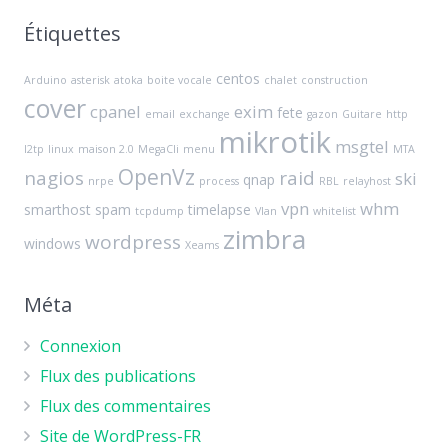
Étiquettes
centos
Arduino
asterisk
atoka
boite vocale
chalet
construction
cover
cpanel
exim
fete
email
exchange
gazon
Guitare
http
mikrotik
msgtel
l2tp
linux
maison 2.0
MegaCli
menu
MTA
OpenVz
nagios
raid
ski
qnap
nrpe
process
RBL
relayhost
vpn
whm
smarthost
spam
timelapse
tcpdump
Vlan
whitelist
zimbra
wordpress
windows
Xeams
Méta
Connexion
Flux des publications
Flux des commentaires
Site de WordPress-FR