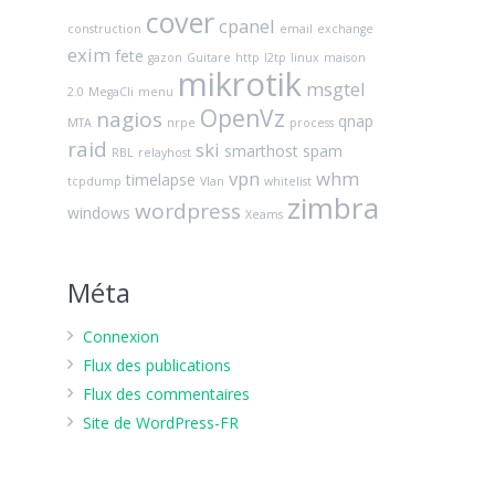
cover
cpanel
construction
email
exchange
exim
fete
gazon
Guitare
http
l2tp
linux
maison
mikrotik
msgtel
2.0
MegaCli
menu
OpenVz
nagios
qnap
MTA
nrpe
process
raid
ski
smarthost
spam
RBL
relayhost
vpn
whm
timelapse
tcpdump
Vlan
whitelist
zimbra
wordpress
windows
Xeams
Méta
Connexion
Flux des publications
Flux des commentaires
Site de WordPress-FR