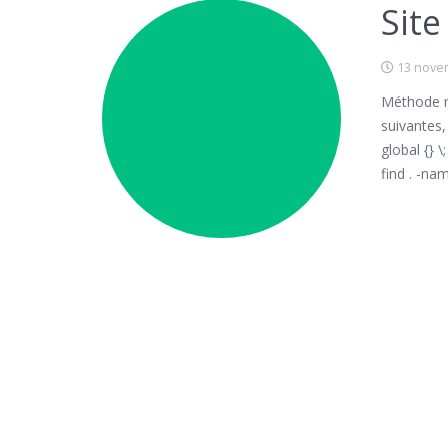
Site
13 nove
Méthode m
suivantes,
global {} 
find . -na