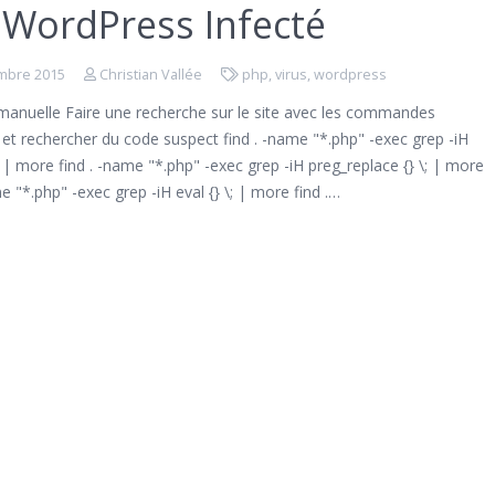
 WordPress Infecté
mbre 2015
Christian Vallée
php
,
virus
,
wordpress
anuelle Faire une recherche sur le site avec les commandes
 et rechercher du code suspect find . -name "*.php" -exec grep -iH
\; | more find . -name "*.php" -exec grep -iH preg_replace {} \; | more
me "*.php" -exec grep -iH eval {} \; | more find .…