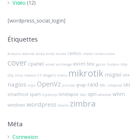
Vidéo
(12)
[wordpress_social_login]
Étiquettes
centos
Arduino
asterisk
atoka
boite vocale
chalet
construction
cover
cpanel
exim
fete
email
exchange
gazon
Guitare
http
mikrotik
msgtel
l2tp
linux
maison 2.0
MegaCli
menu
MTA
OpenVz
nagios
raid
ski
qnap
nrpe
process
RBL
relayhost
vpn
whm
smarthost
spam
timelapse
tcpdump
Vlan
whitelist
zimbra
wordpress
windows
Xeams
Méta
Connexion