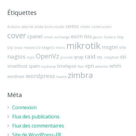
Étiquettes
centos
Arduino
asterisk
atoka
boite vocale
chalet
construction
cover
cpanel
exim
fete
email
exchange
gazon
Guitare
http
mikrotik
msgtel
l2tp
linux
maison 2.0
MegaCli
menu
MTA
OpenVz
nagios
raid
ski
qnap
nrpe
process
RBL
relayhost
vpn
whm
smarthost
spam
timelapse
tcpdump
Vlan
whitelist
zimbra
wordpress
windows
Xeams
Méta
Connexion
Flux des publications
Flux des commentaires
Site de WordPress-FR