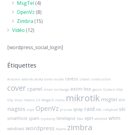
MsgTel
(4)
OpenVz
(8)
Zimbra
(15)
Vidéo
(12)
[wordpress_social_login]
Étiquettes
centos
Arduino
asterisk
atoka
boite vocale
chalet
construction
cover
cpanel
exim
fete
email
exchange
gazon
Guitare
http
mikrotik
msgtel
l2tp
linux
maison 2.0
MegaCli
menu
MTA
OpenVz
nagios
raid
ski
qnap
nrpe
process
RBL
relayhost
vpn
whm
smarthost
spam
timelapse
tcpdump
Vlan
whitelist
zimbra
wordpress
windows
Xeams