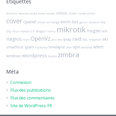
Étiquettes
centos
Arduino
asterisk
atoka
boite vocale
chalet
construction
cover
cpanel
exim
fete
email
exchange
gazon
Guitare
http
mikrotik
msgtel
l2tp
linux
maison 2.0
MegaCli
menu
MTA
OpenVz
nagios
raid
ski
qnap
nrpe
process
RBL
relayhost
vpn
whm
smarthost
spam
timelapse
tcpdump
Vlan
whitelist
zimbra
wordpress
windows
Xeams
Méta
Connexion
Flux des publications
Flux des commentaires
Site de WordPress-FR