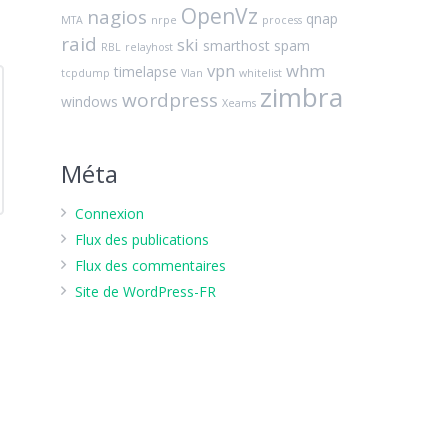
OpenVz
nagios
qnap
MTA
nrpe
process
raid
ski
smarthost
spam
RBL
relayhost
vpn
whm
timelapse
tcpdump
Vlan
whitelist
zimbra
wordpress
windows
Xeams
Méta
Connexion
Flux des publications
Flux des commentaires
Site de WordPress-FR