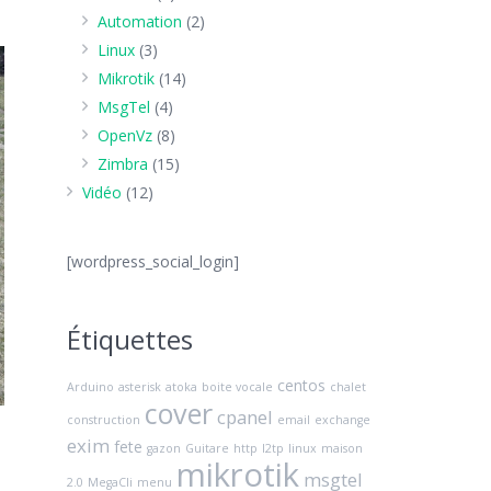
Automation
(2)
Linux
(3)
Mikrotik
(14)
MsgTel
(4)
OpenVz
(8)
Zimbra
(15)
Vidéo
(12)
[wordpress_social_login]
Étiquettes
centos
Arduino
asterisk
atoka
boite vocale
chalet
cover
cpanel
construction
email
exchange
exim
fete
gazon
Guitare
http
l2tp
linux
maison
mikrotik
msgtel
2.0
MegaCli
menu